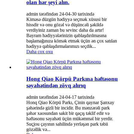
olan hər şeyi alın.
admin tərəfindən 24-04-30 tarixində
Kiməsə düzgün hədiyyə seçmək xüsusi bir
hissdir və onu gözəl və düşüncəli şəkildə
verdiyiniz zaman bu sevinc daha da artır!
Bayram hədiyyələrinizin qablaşdırılmasına
başlamağınıza kömək etmək üçün ən çox satılan
hədiyyə qablaşdırmalarımızı seçdik...
Daha çox oxu
Hong Qiao Körpü Parkına həftəsonu
səyahətindən zövq alırıq
admin tərəfindən 24-04-17 tarixində
Honq Qiao Körpü Parkı, Çinin qaynar Şanxay
şəhərində gizli bir incidir. Bu mənzərəli park
şəhər xaosundan sakit bir qaçış təklif edir və
həftəsonu səyahəti üçün mükəmməl bir yerdir.
Suçjou çayının sahilində yerləşən park təbii
gözəllik və...