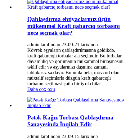
Qablaşdırma ehtiyaclarınız üçün
mükəmməl Kraft qabarcıq torbasını
necə seçmək olar?
admin tərəfindən 23-09-21 tarixində
Kövrək əşyaların qablaşdırılmasına gəldikdə,
kraft qabarcıqlı torbalar əla seçimdir. Bu torbalar
davamlılıq və qorumanın mükəmməl birləşməsini
təklif edir və əşyalarınızı daşınma zamanı
təhlükəsiz saxlayır. Bununla belə, mövcud olan
müxtəlif seçimlərlə düzgün kraft qabarcıqlı
torbanın seçilməsi çətin bir iş ola bilər...
Daha çox oxu
Pətək Kağız Torbası Qablaşdırma
Sənayesində İnqilab Edir
admin tərəfindən 23-09-15 tarixində