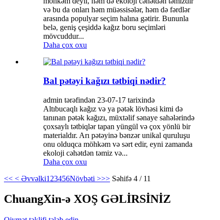
möhkəm deyil, həm də ekoloji cəhətdən təmizdir
və bu da onları həm müəssisələr, həm də fərdlər
arasında populyar seçim halına gətirir. Bununla
belə, geniş çeşiddə kağız boru seçimləri
mövcuddur...
Daha çox oxu
Bal pətəyi kağızı tətbiqi nədir?
admin tərəfindən 23-07-17 tarixində
Altıbucaqlı kağız və ya pətək lövhəsi kimi də
tanınan pətək kağızı, müxtəlif sənaye sahələrində
çoxsaylı tətbiqlər tapan yüngül və çox yönlü bir
materialdır. Arı pətəyinə bənzər unikal quruluşu
onu olduqca möhkəm və sərt edir, eyni zamanda
ekoloji cəhətdən təmiz və...
Daha çox oxu
<<
< Əvvəlki
1
2
3
4
5
6
Növbəti >
>>
Səhifə 4 / 11
ChuangXin-ə XOŞ GƏLİRSİNİZ
Qiymət təklifi tələb edin