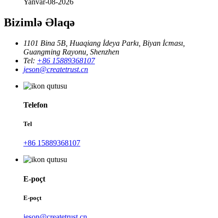
Yanvar-08-2026
Bizimlə Əlaqə
1101 Bina 5B, Huaqiang İdeya Parkı, Biyan İcması,
Guangming Rayonu, Shenzhen
Tel:
+86 15889368107
jeson@createtrust.cn
Telefon
Tel
+86 15889368107
E-poçt
E-poçt
jeson@createtrust.cn