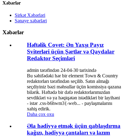
Xəbərlər
Şirkət Xəbərləri
Sənaye xəbərləri
Xəbərlər
Həftəlik Covet: Ən Yaxşı Payız
Sviterləri üçün Şərtlər və Qaydalar
Redaktor Seçimləri
admin tərəfindən 24-04-30 tarixində
Bu səhifədəki hər bir element Town & Country
redaktorları tərəfindən seçilib. Satın almağı
seçdiyiniz bəzi məhsullar üçün komissiya qazana
bilərik. Həftədə bir dəfə redaktorlarımızdan
sevdikləri və ya həqiqətən istədikləri bir layihəni
- istər .css-b6hwm3{-web... - paylaşmalarını
xahiş edirik.
Daha çox oxu
Əla hədiyyə etmək üçün qablaşdırma
kağızı, hədiyyə çantaları və lazım