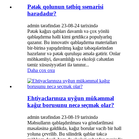
Pətək qolunun tətbiq ssenarisi
haradadır?
admin tərəfindən 23-08-24 tarixində
Pətək kağızı qabları davamlı və çox yönlü
qablaşdırma həlli kimi getdikcə populyarlıq
qazanır. Bu innovativ qablaşdırma materialları
bir-birinə yapışdırılmış kağız təbəqələrindən
hazırlanır və pətək quruluşu əmələ gətirir. Onlar
möhkəmliyi, davamlılığı və ekoloji cəhətdən
təmiz xüsusiyyətləri ilə tanınır...
Daha çox oxu
Ehtiyaclarınıza uyğun mükəmməl
kağız borusunu necə seçmək olar?
admin tərəfindən 23-08-19 tarixində
Məhsulların qablaşdırılması və göndərilməsi
məsələsinə gəldikdə, kağız borular vacib bir həll
yoluna çevrilib. Bu silindrik qablar təkcə