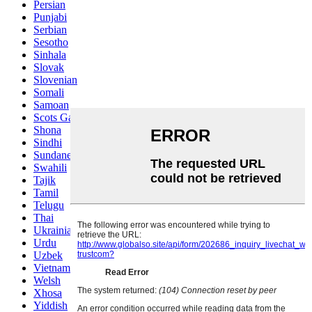
Persian
Punjabi
Serbian
Sesotho
Sinhala
Slovak
Slovenian
Somali
Samoan
Scots Gaelic
Shona
Sindhi
Sundanese
Swahili
Tajik
Tamil
Telugu
Thai
Ukrainian
Urdu
Uzbek
Vietnamese
Welsh
Xhosa
Yiddish