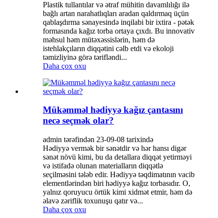
Plastik tullantılar və ətraf mühitin davamlılığı ilə
bağlı artan narahatlıqları aradan qaldırmaq üçün
qablaşdırma sənayesində inqilabi bir ixtira - pətək
formasında kağız torba ortaya çıxdı. Bu innovativ
məhsul həm mütəxəssislərin, həm də
istehlakçıların diqqətini cəlb etdi və ekoloji
təmizliyinə görə tərifləndi...
Daha çox oxu
Mükəmməl hədiyyə kağız çantasını
necə seçmək olar?
admin tərəfindən 23-09-08 tarixində
Hədiyyə vermək bir sənətdir və hər hansı digər
sənət növü kimi, bu da detallara diqqət yetirməyi
və istifadə olunan materialların diqqətlə
seçilməsini tələb edir. Hədiyyə təqdimatının vacib
elementlərindən biri hədiyyə kağız torbasıdır. O,
yalnız qoruyucu örtük kimi xidmət etmir, həm də
əlavə zəriflik toxunuşu qatır və...
Daha çox oxu