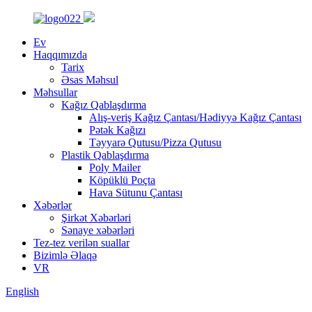
Ev
Haqqımızda
Tarix
Əsas Məhsul
Məhsullar
Kağız Qablaşdırma
Alış-veriş Kağız Çantası/Hədiyyə Kağız Çantası
Pətək Kağızı
Təyyarə Qutusu/Pizza Qutusu
Plastik Qablaşdırma
Poly Mailer
Köpüklü Poçta
Hava Sütunu Çantası
Xəbərlər
Şirkət Xəbərləri
Sənaye xəbərləri
Tez-tez verilən suallar
Bizimlə Əlaqə
VR
English