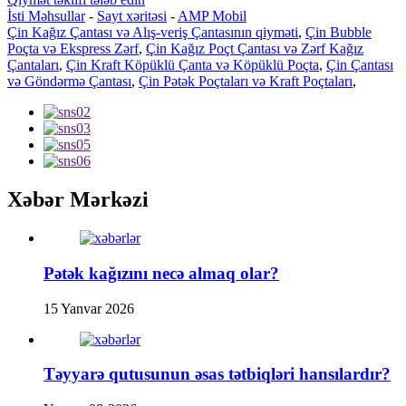
İsti Məhsullar
-
Sayt xəritəsi
-
AMP Mobil
Çin Kağız Çantası və Alış-veriş Çantasının qiyməti
,
Çin Bubble
Poçta və Ekspress Zərf
,
Çin Kağız Poçt Çantası və Zərf Kağız
Çantaları
,
Çin Kraft Köpüklü Çanta və Köpüklü Poçta
,
Çin Çantası
və Göndərmə Çantası
,
Çin Pətək Poçtaları və Kraft Poçtaları
,
Xəbər Mərkəzi
Pətək kağızını necə almaq olar?
15 Yanvar 2026
Təyyarə qutusunun əsas tətbiqləri hansılardır?