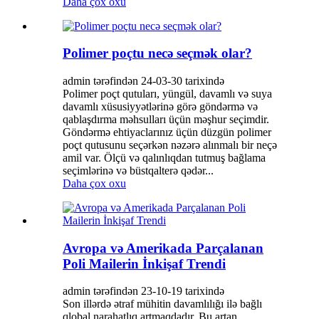
Daha çox oxu
Polimer poçtu necə seçmək olar?
admin tərəfindən 24-03-30 tarixində
Polimer poçt qutuları, yüngül, davamlı və suya
davamlı xüsusiyyətlərinə görə göndərmə və
qablaşdırma məhsulları üçün məşhur seçimdir.
Göndərmə ehtiyaclarınız üçün düzgün polimer
poçt qutusunu seçərkən nəzərə alınmalı bir neçə
amil var. Ölçü və qalınlıqdan tutmuş bağlama
seçimlərinə və büstqalterə qədər...
Daha çox oxu
Avropa və Amerikada Parçalanan
Poli Mailerin İnkişaf Trendi
admin tərəfindən 23-10-19 tarixində
Son illərdə ətraf mühitin davamlılığı ilə bağlı
qlobal narahatlıq artmaqdadır. Bu artan