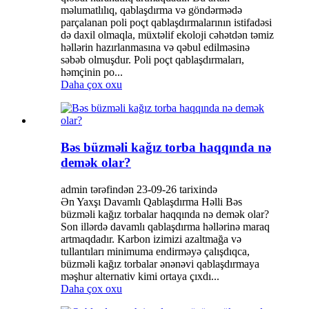
məlumatlılıq, qablaşdırma və göndərmədə
parçalanan poli poçt qablaşdırmalarının istifadəsi
də daxil olmaqla, müxtəlif ekoloji cəhətdən təmiz
həllərin hazırlanmasına və qəbul edilməsinə
səbəb olmuşdur. Poli poçt qablaşdırmaları,
həmçinin po...
Daha çox oxu
Bəs büzməli kağız torba haqqında nə
demək olar?
admin tərəfindən 23-09-26 tarixində
Ən Yaxşı Davamlı Qablaşdırma Həlli Bəs
büzməli kağız torbalar haqqında nə demək olar?
Son illərdə davamlı qablaşdırma həllərinə maraq
artmaqdadır. Karbon izimizi azaltmağa və
tullantıları minimuma endirməyə çalışdıqca,
büzməli kağız torbalar ənənəvi qablaşdırmaya
məşhur alternativ kimi ortaya çıxdı...
Daha çox oxu