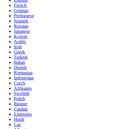
English
French
German
Portuguese
Spanish
Russian
Japanese
Korean
Arabic
Irish
Greek
Turkish
Italian
Danish
Romanian
Indonesian
Czech
Afrikaans
Swedish
Polish
Basque
Catalan
Esperanto
Hindi
Lao