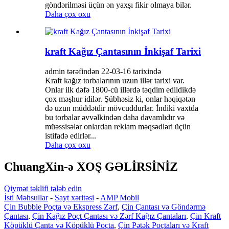
göndərilməsi üçün ən yaxşı fikir olmaya bilər.
Daha çox oxu
kraft Kağız Çantasının İnkişaf Tarixi
admin tərəfindən 22-03-16 tarixində
Kraft kağız torbalarının uzun illər tarixi var.
Onlar ilk dəfə 1800-cü illərdə təqdim edildikdə
çox məşhur idilər. Şübhəsiz ki, onlar həqiqətən
də uzun müddətdir mövcuddurlar. İndiki vaxtda
bu torbalar əvvəlkindən daha davamlıdır və
müəssisələr onlardan reklam məqsədləri üçün
istifadə edirlər...
Daha çox oxu
ChuangXin-ə XOŞ GƏLİRSİNİZ
Qiymət təklifi tələb edin
İsti Məhsullar
-
Sayt xəritəsi
-
AMP Mobil
Çin Bubble Poçta və Ekspress Zərf
,
Çin Çantası və Göndərmə
Çantası
,
Çin Kağız Poçt Çantası və Zərf Kağız Çantaları
,
Çin Kraft
Köpüklü Çanta və Köpüklü Poçta
,
Çin Pətək Poçtaları və Kraft