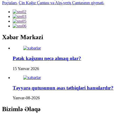
Poçtaları
,
Çin Kağız Çantası və Alış-veriş Çantasının qiyməti
,
Xəbər Mərkəzi
Pətək kağızını necə almaq olar?
15 Yanvar 2026
Təyyarə qutusunun əsas tətbiqləri hansılardır?
Yanvar-08-2026
Bizimlə Əlaqə