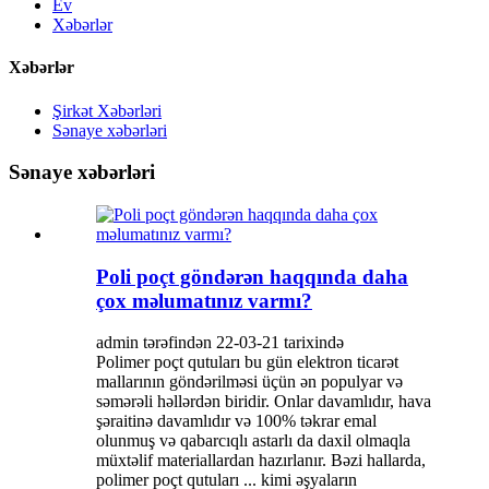
Ev
Xəbərlər
Xəbərlər
Şirkət Xəbərləri
Sənaye xəbərləri
Sənaye xəbərləri
Poli poçt göndərən haqqında daha
çox məlumatınız varmı?
admin tərəfindən 22-03-21 tarixində
Polimer poçt qutuları bu gün elektron ticarət
mallarının göndərilməsi üçün ən populyar və
səmərəli həllərdən biridir. Onlar davamlıdır, hava
şəraitinə davamlıdır və 100% təkrar emal
olunmuş və qabarcıqlı astarlı da daxil olmaqla
müxtəlif materiallardan hazırlanır. Bəzi hallarda,
polimer poçt qutuları ... kimi əşyaların