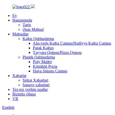
Ev
Haqqımızda
Tarix
Əsas Məhsul
Məhsullar
Kağız Qablaşdırma
Alış-veriş Kağız Çantası/Hədiyyə Kağız Çantası
Pətək Kağızı
Təyyarə Qutusu/Pizza Qutusu
Plastik Qablaşdırma
Poly Mailer
Köpüklü Poçta
Hava Sütunu Çantası
Xəbərlər
Şirkət Xəbərləri
Sənaye xəbərləri
Tez-tez verilən suallar
Bizimlə Əlaqə
VR
English