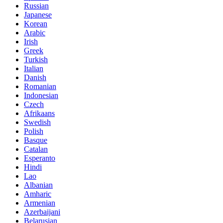
Russian
Japanese
Korean
Arabic
Irish
Greek
Turkish
Italian
Danish
Romanian
Indonesian
Czech
Afrikaans
Swedish
Polish
Basque
Catalan
Esperanto
Hindi
Lao
Albanian
Amharic
Armenian
Azerbaijani
Belarusian