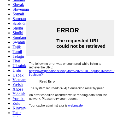
Slovak
Slovenian
Somali
Samoan
Scots Gaelic
Shona
Sindhi
Sundanese
Swahili
Tajik
Tamil
Telugu
Thai
Ukrainian
Urdu
Uzbek
Vietnamese
Welsh
Xhosa
Yiddish
Yoruba
Zulu
Kinyarwanda
Tatar