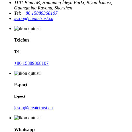
1101 Bina 5B, Huaqiang İdeya Parkı, Biyan İcması,
Guangming Rayonu, Shenzhen
Tel:
+86 15889368107
jeson@createtrust.cn
Telefon
Tel
+86 15889368107
E-poçt
E-poçt
jeson@createtrust.cn
Whatsapp